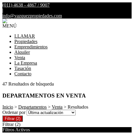
(011) 4638 - 4867 / 9007
|
info@vazquezpropiedades.com
MENÚ
LLAMAR
Propiedades
Emprendimientos
Alquiler
Venta
La Empresa
Tasación
Contacto
47 Resultados de búsqueda
DEPARTAMENTOS EN VENTA
Inicio
>
Departamentos
>
Venta
> Resultados
Ordenar por
Filtrar
(2)
Filtrar
(2)
Filtros Activos