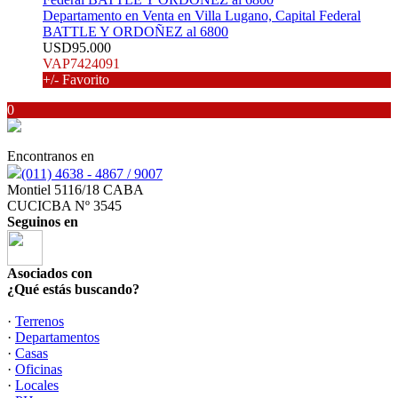
Departamento en Venta en Villa Lugano, Capital Federal
BATTLE Y ORDOÑEZ al 6800
USD95.000
VAP7424091
+/- Favorito
0
Encontranos en
(011) 4638 - 4867 / 9007
Montiel 5116/18 CABA
CUCICBA Nº 3545
Seguinos en
Asociados con
¿Qué estás buscando?
·
Terrenos
·
Departamentos
·
Casas
·
Oficinas
·
Locales