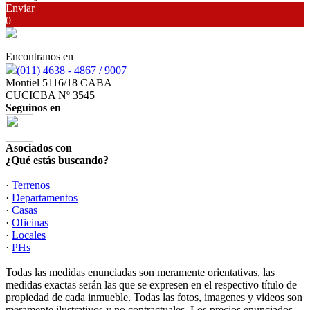
Enviar
0
Encontranos en
(011) 4638 - 4867 / 9007
Montiel 5116/18 CABA
CUCICBA Nº 3545
Seguinos en
Asociados con
¿Qué estás buscando?
·
Terrenos
·
Departamentos
·
Casas
·
Oficinas
·
Locales
·
PHs
Todas las medidas enunciadas son meramente orientativas, las
medidas exactas serán las que se expresen en el respectivo título de
propiedad de cada inmueble. Todas las fotos, imagenes y videos son
meramente ilustrativos y no contractuales. Los precios enunciados