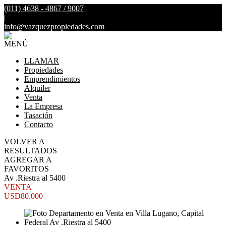
(011) 4638 - 4867 / 9007
|
info@vazquezpropiedades.com
MENÚ
LLAMAR
Propiedades
Emprendimientos
Alquiler
Venta
La Empresa
Tasación
Contacto
VOLVER A
RESULTADOS
AGREGAR A
FAVORITOS
Av .Riestra al 5400
VENTA
USD80.000