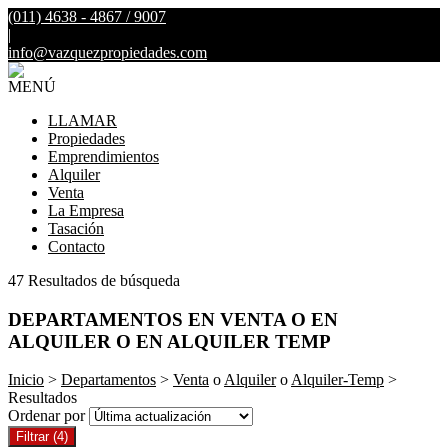
(011) 4638 - 4867 / 9007
|
info@vazquezpropiedades.com
MENÚ
LLAMAR
Propiedades
Emprendimientos
Alquiler
Venta
La Empresa
Tasación
Contacto
47 Resultados de búsqueda
DEPARTAMENTOS EN VENTA O EN
ALQUILER O EN ALQUILER TEMP
Inicio
>
Departamentos
>
Venta
o
Alquiler
o
Alquiler-Temp
>
Resultados
Ordenar por
Filtrar
(4)