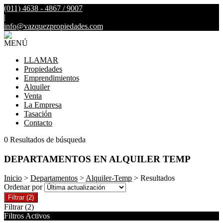
(011) 4638 - 4867 / 9007
|
info@vazquezpropiedades.com
MENÚ
LLAMAR
Propiedades
Emprendimientos
Alquiler
Venta
La Empresa
Tasación
Contacto
0 Resultados de búsqueda
DEPARTAMENTOS EN ALQUILER TEMP
Inicio
>
Departamentos
>
Alquiler-Temp
> Resultados
Ordenar por
Filtrar
(2)
Filtrar
(2)
Filtros Activos