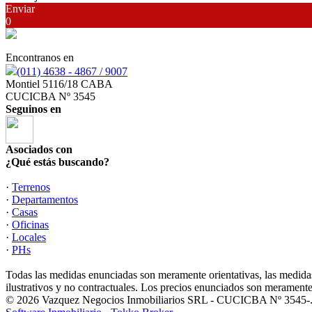
Enviar
0
Encontranos en
(011) 4638 - 4867 / 9007
Montiel 5116/18 CABA
CUCICBA Nº 3545
Seguinos en
Asociados con
¿Qué estás buscando?
·
Terrenos
·
Departamentos
·
Casas
·
Oficinas
·
Locales
·
PHs
Todas las medidas enunciadas son meramente orientativas, las medidas
ilustrativos y no contractuales. Los precios enunciados son meramente 
© 2026 Vazquez Negocios Inmobiliarios SRL - CUCICBA Nº 3545-