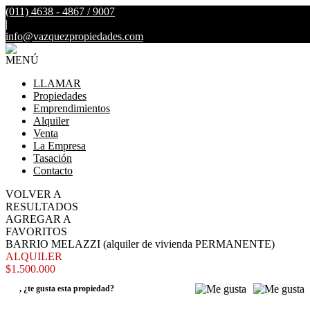
(011) 4638 - 4867 / 9007
|
info@vazquezpropiedades.com
MENÚ
LLAMAR
Propiedades
Emprendimientos
Alquiler
Venta
La Empresa
Tasación
Contacto
VOLVER A
RESULTADOS
AGREGAR A
FAVORITOS
BARRIO MELAZZI (alquiler de vivienda PERMANENTE)
ALQUILER
$1.500.000
,
¿te gusta esta propiedad?