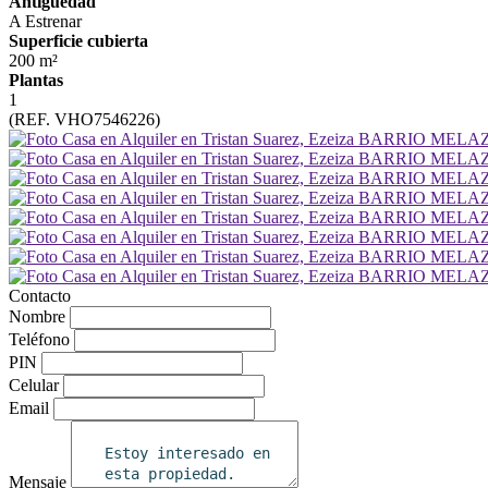
Antiguedad
A Estrenar
Superficie cubierta
200 m²
Plantas
1
(REF. VHO7546226)
Contacto
Nombre
Teléfono
PIN
Celular
Email
Mensaje