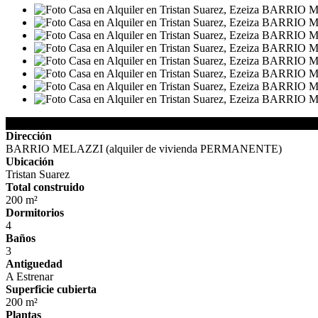
Detalles de la Propiedad
Dirección
BARRIO MELAZZI (alquiler de vivienda PERMANENTE)
Ubicación
Tristan Suarez
Total construido
200 m²
Dormitorios
4
Baños
3
Antiguedad
A Estrenar
Superficie cubierta
200 m²
Plantas