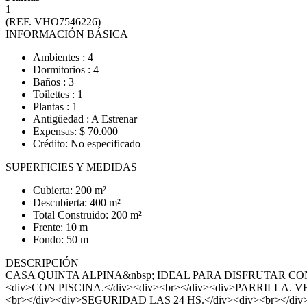
1
(REF. VHO7546226)
INFORMACIÓN BÁSICA
Ambientes : 4
Dormitorios : 4
Baños : 3
Toilettes : 1
Plantas : 1
Antigüedad : A Estrenar
Expensas: $ 70.000
Crédito: No especificado
SUPERFICIES Y MEDIDAS
Cubierta: 200 m²
Descubierta: 400 m²
Total Construido: 200 m²
Frente: 10 m
Fondo: 50 m
DESCRIPCIÓN
CASA QUINTA ALPINA&nbsp; IDEAL PARA DISFRUTAR CON 
<div>CON PISCINA.</div><div><br></div><div>PARRILLA. 
<br></div><div>SEGURIDAD LAS 24 HS.</div><div><br></