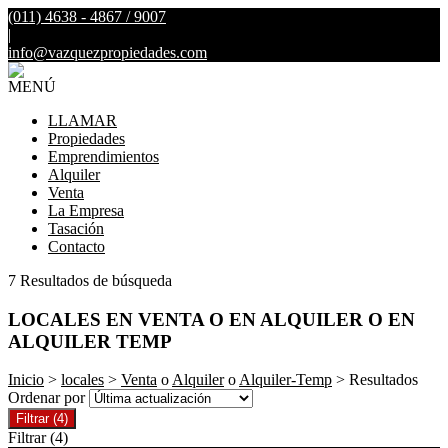
(011) 4638 - 4867 / 9007
|
info@vazquezpropiedades.com
MENÚ
LLAMAR
Propiedades
Emprendimientos
Alquiler
Venta
La Empresa
Tasación
Contacto
7 Resultados de búsqueda
LOCALES EN VENTA O EN ALQUILER O EN
ALQUILER TEMP
Inicio
>
locales
>
Venta
o
Alquiler
o
Alquiler-Temp
> Resultados
Ordenar por
Filtrar
(4)
Filtrar
(4)