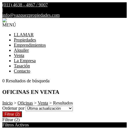
(011) 4638 - 4867 / 9007
|
info@vazquezpropiedades.com
MENÚ
LLAMAR
Propiedades
Emprendimientos
Alquiler
Venta
La Empresa
Tasación
Contacto
0 Resultados de búsqueda
OFICINAS EN VENTA
Inicio
>
Oficinas
>
Venta
> Resultados
Ordenar por
Filtrar
(2)
Filtrar
(2)
Filtros Activos