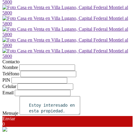
Contacto
Nombre
Teléfono
PIN
Celular
Email
Mensaje
Enviar
0