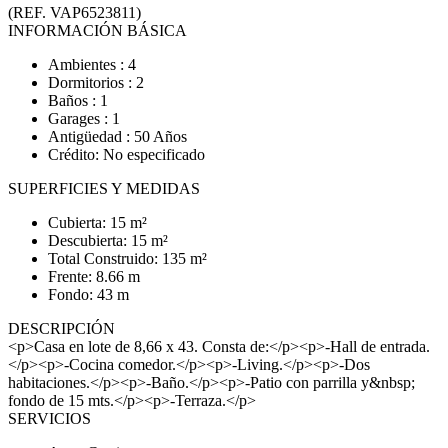
(REF. VAP6523811)
INFORMACIÓN BÁSICA
Ambientes : 4
Dormitorios : 2
Baños : 1
Garages : 1
Antigüedad : 50 Años
Crédito: No especificado
SUPERFICIES Y MEDIDAS
Cubierta: 15 m²
Descubierta: 15 m²
Total Construido: 135 m²
Frente: 8.66 m
Fondo: 43 m
DESCRIPCIÓN
<p>Casa en lote de 8,66 x 43. Consta de:</p><p>-Hall de entrada.
</p><p>-Cocina comedor.</p><p>-Living.</p><p>-Dos
habitaciones.</p><p>-Baño.</p><p>-Patio con parrilla y&nbsp;
fondo de 15 mts.</p><p>-Terraza.</p>
SERVICIOS