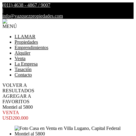
(011) 4638 - 4867 / 9007
|
info@vazquezpropiedades.com
MENÚ
LLAMAR
Propiedades
Emprendimientos
Alquiler
Venta
La Empresa
Tasación
Contacto
VOLVER A
RESULTADOS
AGREGAR A
FAVORITOS
Montiel al 5800
VENTA
USD200.000