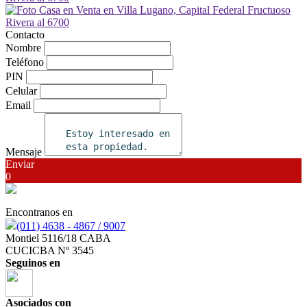
Contacto
Nombre
Teléfono
PIN
Celular
Email
Mensaje
Enviar
0
Encontranos en
(011) 4638 - 4867 / 9007
Montiel 5116/18 CABA
CUCICBA Nº 3545
Seguinos en
Asociados con