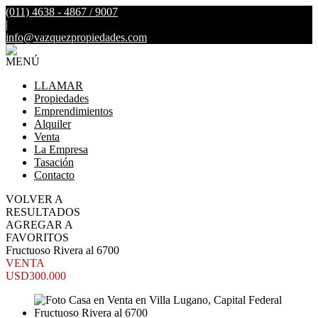
(011) 4638 - 4867 / 9007
|
info@vazquezpropiedades.com
MENÚ
LLAMAR
Propiedades
Emprendimientos
Alquiler
Venta
La Empresa
Tasación
Contacto
VOLVER A
RESULTADOS
AGREGAR A
FAVORITOS
Fructuoso Rivera al 6700
VENTA
USD300.000